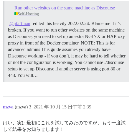
Run other websites on the same machine as Discourse
Self-Hosting
edited this heavily 2022.02.24. Blame me if it’s
@pfaffman
broken. If you want to run other websites on the same machine
as Discourse, you need to set up an extra NGINX or HAProxy
proxy in front of the Docker container.
NOTE: This is for
advanced admins This guide assumes you already have
Discourse working - if you don’t, it may be hard to tell whether
or not the configuration is working. You cannot use ./discourse-
setup to set up Discourse if another server is using port 80 or
443. You will…
mzya
(mzya)
3
2021 年 10 月 15 日午前 2:39
はい、実は最初にこれを試してみたのですが、もう一度試
して結果をお知らせします！