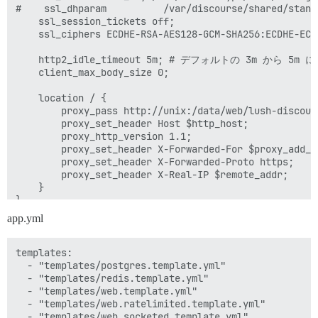
#    ssl_dhparam          /var/discourse/shared/stand
    ssl_session_tickets off;

    ssl_ciphers ECDHE-RSA-AES128-GCM-SHA256:ECDHE-ECD
    http2_idle_timeout 5m; # デフォルトの 3m から 5m に
    client_max_body_size 0;

    location / {

        proxy_pass http://unix:/data/web/lush-discour
        proxy_set_header Host $http_host;

        proxy_http_version 1.1;

        proxy_set_header X-Forwarded-For $proxy_add_x_
        proxy_set_header X-Forwarded-Proto https;

        proxy_set_header X-Real-IP $remote_addr;

    }

app.yml
templates:

  - "templates/postgres.template.yml"

  - "templates/redis.template.yml"

  - "templates/web.template.yml"

  - "templates/web.ratelimited.template.yml"

  - "templates/web.socketed.template.yml"
