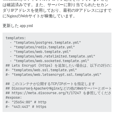
は確認済みです。また、サーバーに割り当てられたセカン
ダリIPアドレスを使用しており、最初のIPアドレスにはすで
にNginxのWebサイトが稼働しています。
更新した app.yml
templates:

  - "templates/postgres.template.yml"

  - "templates/redis.template.yml"

  - "templates/web.template.yml"

  - "templates/web.ratelimited.template.yml"

  - "templates/web.socketed.template.yml"

## Lets Encrypt (https) を追加したい場合は、以下の2行
#- "templates/web.ssl.template.yml"

#- "templates/web.letsencrypt.ssl.template.yml"

## このコンテナが公開するTCP/IPポートを指定します

## DiscourseをApacheやNginxなどの他のWebサーバーとポ
## https://meta.discourse.org/t/17247 を参照してください
#expose:

#- "25654:80" # http
