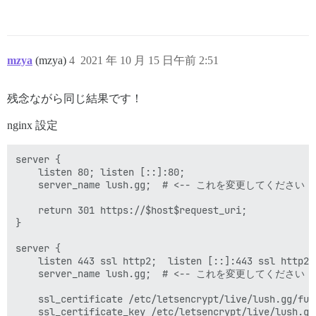
mzya
(mzya)
4
2021 年 10 月 15 日午前 2:51
残念ながら同じ結果です！
nginx 設定
server {

    listen 80; listen [::]:80;

    server_name lush.gg;  # <-- これを変更してください

    return 301 https://$host$request_uri;

}

server {

    listen 443 ssl http2;  listen [::]:443 ssl http2;

    server_name lush.gg;  # <-- これを変更してください

    ssl_certificate /etc/letsencrypt/live/lush.gg/full
    ssl_certificate_key /etc/letsencrypt/live/lush.gg/