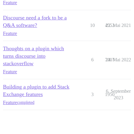
Feature
Discourse need a fork to be a
Q&A software?
10
4552
22. Mai 2021
Feature
Thoughts on a plugin which
turns discourse into
6
7407
23. Mai 2022
stackoverflow
Feature
Building a plugin to add Stack
6. September
Exchange features
3
1950
2023
Feature
completed