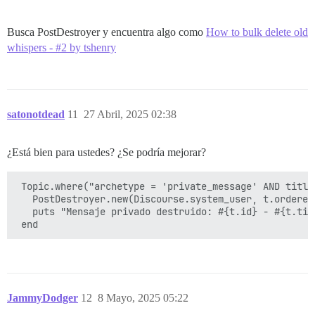
Busca PostDestroyer y encuentra algo como
How to bulk delete old
whispers - #2 by tshenry
satonotdead
11
27 Abril, 2025 02:38
¿Está bien para ustedes? ¿Se podría mejorar?
 Topic.where("archetype = 'private_message' AND title
   PostDestroyer.new(Discourse.system_user, t.ordered
   puts "Mensaje privado destruido: #{t.id} - #{t.titl
JammyDodger
12
8 Mayo, 2025 05:22