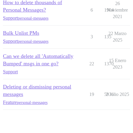
How to delete thousands of
26
Personal Messages?
6
1904
Noviembre
2021
Support
personal-messages
Bulk Unlist PMs
22 Marzo
3
135
2025
Support
personal-messages
Can we delete all 'Automatically
15 Enero
Bumped' msgs in one go?
22
1370
2023
Support
Deleting or dismissing personal
messages
19
5936
2 Julio 2025
Feature
personal-messages