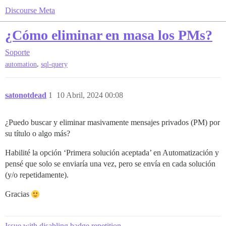
Discourse Meta
¿Cómo eliminar en masa los PMs?
Soporte
,
automation
sql-query
satonotdead
1
10 Abril, 2024 00:08
¿Puedo buscar y eliminar masivamente mensajes privados (PM) por
su título o algo más?
Habilité la opción ‘Primera solución aceptada’ en Automatización y
pensé que solo se enviaría una vez, pero se envía en cada solución
(y/o repetidamente).
Gracias
Issue with disabling badge repetition