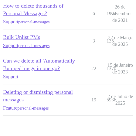
How to delete thousands of
26 de
Personal Messages?
6
1904
Novembro
de 2021
Support
personal-messages
Bulk Unlist PMs
22 de Março
3
135
de 2025
Support
personal-messages
Can we delete all 'Automatically
15 de Janeiro
Bumped' msgs in one go?
22
1370
de 2023
Support
Deleting or dismissing personal
2 de Julho de
messages
19
5936
2025
Feature
personal-messages