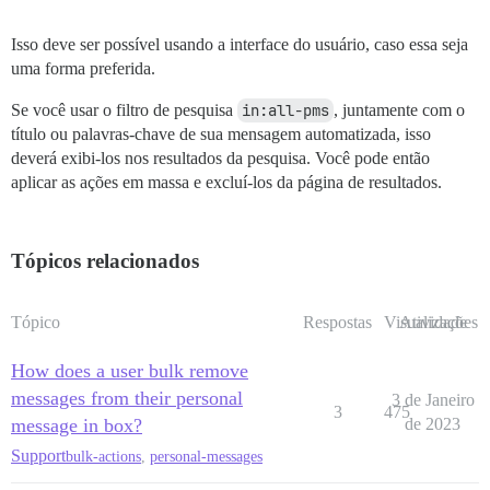
Isso deve ser possível usando a interface do usuário, caso essa seja
uma forma preferida.
Se você usar o filtro de pesquisa
in:all-pms
, juntamente com o
título ou palavras-chave de sua mensagem automatizada, isso
deverá exibi-los nos resultados da pesquisa. Você pode então
aplicar as ações em massa e excluí-los da página de resultados.
Tópicos relacionados
Tópico
Respostas
Visualizações
Atividade
How does a user bulk remove
messages from their personal
3 de Janeiro
3
475
message in box?
de 2023
Support
bulk-actions
,
personal-messages