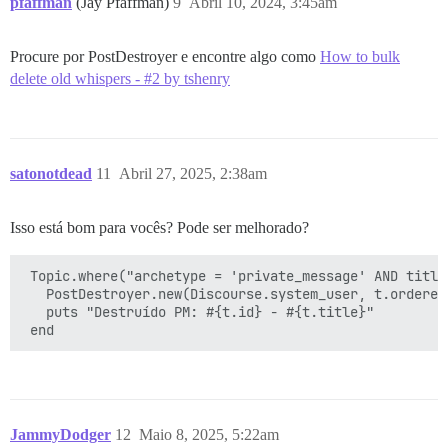
pfaffman
(Jay Pfaffman)
9
Abril 10, 2024, 3:45am
Procure por PostDestroyer e encontre algo como
How to bulk
delete old whispers - #2 by tshenry
satonotdead
11
Abril 27, 2025, 2:38am
Isso está bom para vocês? Pode ser melhorado?
 Topic.where("archetype = 'private_message' AND title
   PostDestroyer.new(Discourse.system_user, t.ordered
   puts "Destruído PM: #{t.id} - #{t.title}"

JammyDodger
12
Maio 8, 2025, 5:22am