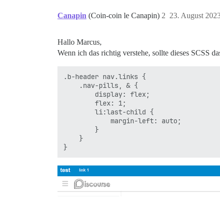
Canapin
(Coin-coin le Canapin)
2
23. August 202
Hallo Marcus,
Wenn ich das richtig verstehe, sollte dieses SCSS da
.b-header nav.links {

    .nav-pills, & {

        display: flex;

        flex: 1;

        li:last-child {

            margin-left: auto;

        }

    }
