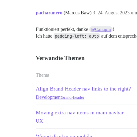
pacharanero
(Marcus Baw)
3
24. August 2023 um
Funktioniert perfekt, danke
!
@Canapin
Ich hatte
padding-left: auto
auf dem entsprech
Verwandte Themen
Thema
Align Brand Header nav links to the right?
Development
brand-header
Moving extra nav items in main navbar
UX
Wrong display on mobile