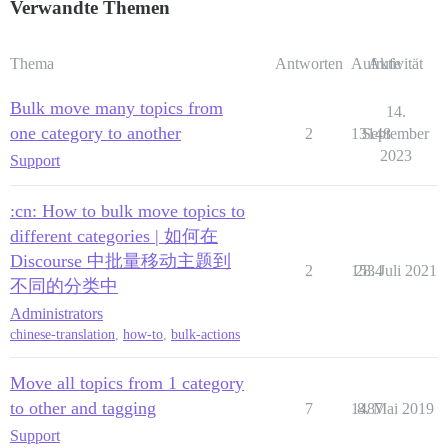
Verwandte Themen
Thema
Antworten
Aufrufe
Aktivität
Bulk move many topics from
14.
one category to another
2
13148
September
2023
Support
:cn: How to bulk move topics to
different categories | 如何在
Discourse 中批量移动主题到
2
1534
28. Juli 2021
不同的分类中
Administrators
chinese-translation
,
how-to
,
bulk-actions
Move all topics from 1 category
to other and tagging
7
1487
8. Mai 2019
Support