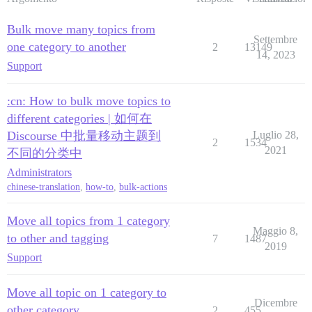
Bulk move many topics from
Settembre
one category to another
2
13149
14, 2023
Support
:cn: How to bulk move topics to
different categories | 如何在
Discourse 中批量移动主题到
Luglio 28,
2
1534
2021
不同的分类中
Administrators
chinese-translation
,
how-to
,
bulk-actions
Move all topics from 1 category
Maggio 8,
to other and tagging
7
1487
2019
Support
Move all topic on 1 category to
Dicembre
other category
2
455