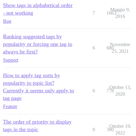
Show tags in alphabetical order
Maggio 9,
- not working
7
1663
2016
Bug
Ranking suggested tags by
popularity or forcing one tag to
Novembre
6
680
always be first?
25, 2021
Support
How to apply tag sorts by
popularity to topic list?
Ottobre 13,
Currently it seems only apply to
6
778
2020
tag page
Feature
The order of priority to display
Ottobre 19,
tags in the topic
0
390
2022