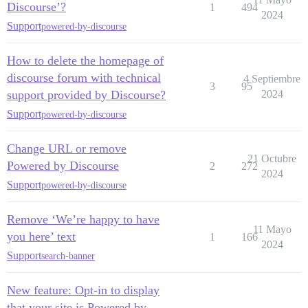
Discourse’?
1
494
2024
Support
powered-by-discourse
How to delete the homepage of
discourse forum with technical
4 Septiembre
3
95
support provided by Discourse?
2024
Support
powered-by-discourse
Change URL or remove
21 Octubre
Powered by Discourse
2
272
2024
Support
powered-by-discourse
Remove ‘We’re happy to have
11 Mayo
you here’ text
1
166
2024
Support
search-banner
New feature: Opt-in to display
that your site is Powered by