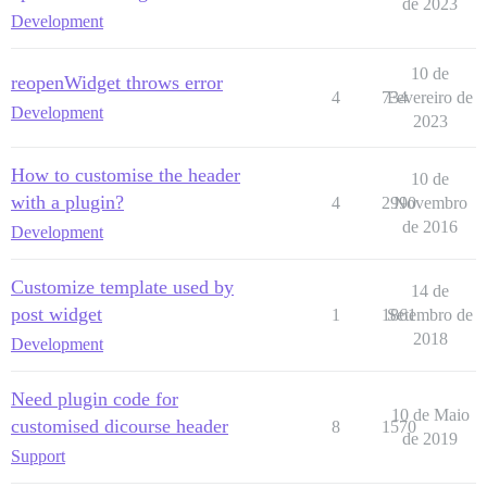
de 2023
Development
10 de
reopenWidget throws error
4
734
Fevereiro de
Development
2023
How to customise the header
10 de
with a plugin?
4
2990
Novembro
de 2016
Development
Customize template used by
14 de
post widget
1
1861
Setembro de
2018
Development
Need plugin code for
10 de Maio
customised dicourse header
8
1570
de 2019
Support