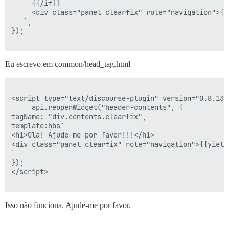
     {{/if}}

     <div class="panel clearfix" role="navigation">{{y
   `,

});

Eu escrevo em common/head_tag.html
<script type="text/discourse-plugin" version="0.8.13">
     api.reopenWidget("header-contents", {

tagName: "div.contents.clearfix",

template:hbs`

<h1>Olá! Ajude-me por favor!!!</h1>

<div class="panel clearfix" role="navigation">{{yield}
`

});

</script>

Isso não funciona. Ajude-me por favor.