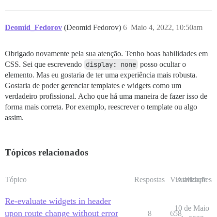
Deomid_Fedorov
(Deomid Fedorov)
6
Maio 4, 2022, 10:50am
Obrigado novamente pela sua atenção. Tenho boas habilidades em
CSS. Sei que escrevendo
display: none
posso ocultar o
elemento. Mas eu gostaria de ter uma experiência mais robusta.
Gostaria de poder gerenciar templates e widgets como um
verdadeiro profissional. Acho que há uma maneira de fazer isso de
forma mais correta. Por exemplo, reescrever o template ou algo
assim.
Tópicos relacionados
Tópico
Respostas
Visualizações
Atividade
Re-evaluate widgets in header
10 de Maio
upon route change without error
8
658