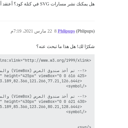
هل يمكنك نشر مسارات SVG في كتلة كود؟ أعتقد أنك تواجه مشاكل في وضع الأيقونات في صورة رمزية، ويمكنني المساعدة في ذلك.
(Phlipups)
Phlipups
8
22 مارس 2021، 7:19م
شكرًا لك! هل هذا ما تبحث عنه؟
</svg>
