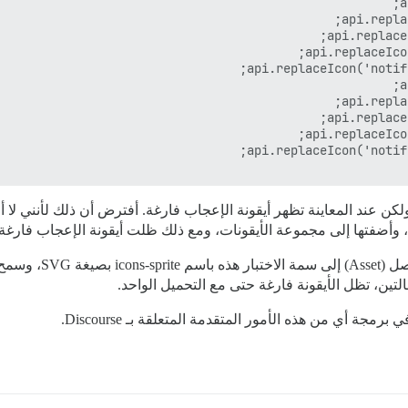
مجموعة أيقونات SVG، أضفت fa-pig و fal-pig، ولكن عند المعاينة تظهر أيقونة الإعجاب فارغة. أفترض أن
من الواضح أنني أقوم 
ة أي من هذه الأمور المتقدمة المتعلقة بـ Discourse.