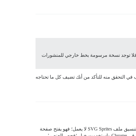
ًا، فلا توجد نسخة مرسومة بخط خارجي للمنشورات
ترغب في التحقق منه للتأكد من أنك تضيف كل ما تحتاجه
حسناً، لقد جربت بعض الأشياء لإنشاء ملف خاص بي. للأسف، الرابط الموجود في المنشور الأصلي لعرض مثال حول كيفية تنسيق ملف SVG Sprites لا يعمل؛ فهو يفتح صفحة
فارغة ولا يتم تحميله. لذا، قمت بالمحاولة على عجل. قمت بإنشاء رسومي SVG في Illustrator، ثم exported them، ثم فتحتها في Chrome واستخدمت خيار ‘فحص العنصر’