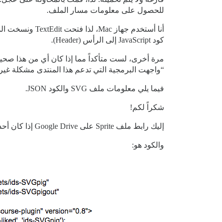
للحصول على معلومات مسار الملف.
كود JavaScript إلى الرأس (Header).
“واجهت البرمجية التي تدعم هذا المنتدى مشكلة غير متوقعة.” بعد إزالة ملف Sprite.svg الذي تم رفعه وانتظار
فيما يلي معلومات ملف SVG والكود JSON.
شكراً لكم!
إليك رابط ملف Sprite على Google Drive إذا كان أحدكم مهتماً بالنظر إليه:
والكود هو: