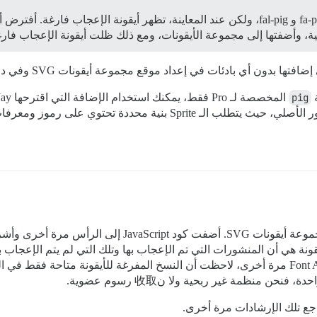
تها بدون أي بادئات في إعداد موقع مجموعة أيقونات SVG وفي دوال تجاوز JS.
pig
مراجعة ملف Sprite SVG المثال المرتبط في المنشور الأصلي، حيث يتطلب ال
يقونة هي أن المنشورات التي تم الإعجاب بها وتلك التي لم يتم الإعجاب ب
نحن منظمة غير ربحية ولا ن收取 رسوم عضوية.
اجع تلك الإرشادات مرة أخرى.