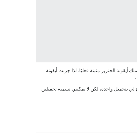
 ذلك لأنني لا أملك أيقونة الخنزير مثبتة فعليًا. لذا جربت أيقونة
بشيء خاطئ. حاولت تحميل أصل (Asset) إلى سمة الاختبار هذه باسم icons-sprite بصيغة SVG، وسمح لي بتحميل واحدة، لكن لا يمكنني تسمية تحميلين