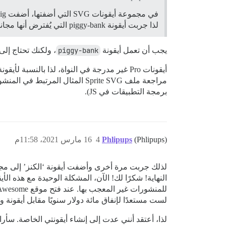
لذا جربت أيقونة piggy-bank التي يُفترض أنها مجانية، وأضفتها إلى مجموعة الأيقونات، ومع ذلك ظلت أيقونة الإعجاب فارغة.
يجب أن تعمل أيقونة
piggy-bank
، ولكنك تحتاج إلى إضاف
أيقونات Pro غير مدرجة في النواة، لذا بالنسبة لأيقونة
برمجة التطبيقات في JS).
(Phlipups)
Phlipups
4
16 مارس 2021، 11:58م
النهاية! شكرًا لك! الآن، المشكلة الوحيدة مع هذه الأ
لست مستعدًا لإنفاق مائة دولار سنويًا مقابل أيقونة واحدة، ف
لذا، أعتقد أنني عدت إلى إنشاء أيقونتي الخاصة. سأر