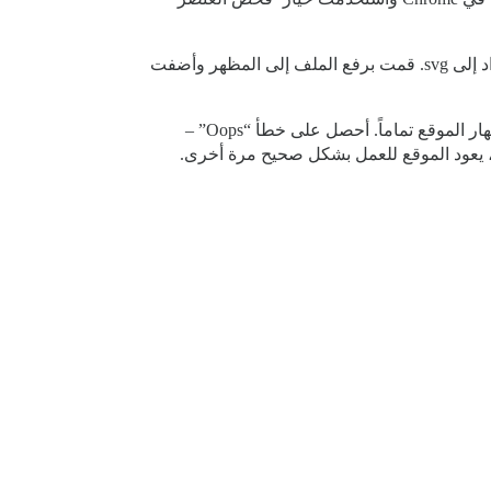
أنا أستخدم جهاز Mac، لذا فتحت TextEdit ونسخت المعلومات التي أعتقد أنها يجب أن تكون في ملف Sprite. ثم غيرت الامتداد إلى svg. قمت برفع الملف إلى المظهر وأضفت
مرة أخرى، لست متأكداً مما إذا كان أي من هذا صحيحاً، بل أنا متأكد تقريباً أنه ليس كذلك، لأنه عند معاينة المظهر للموقع، ينهار الموقع تماماً. أحصل على خطأ “Oops” –