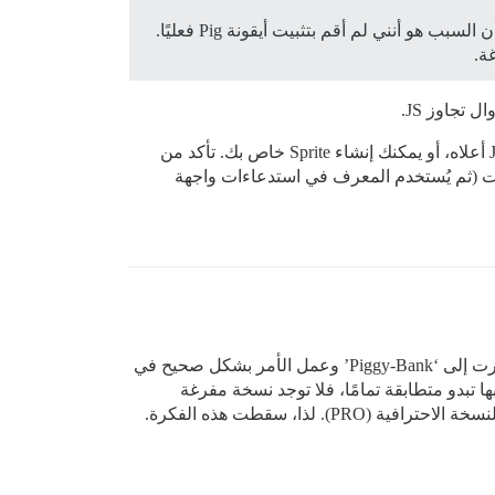
في مجموعة أيقونات SVG التي أضفتها، أضفت fa-pig و fal-pig، ولكن عند المعاينة، تظهر أيقونة الإعجاب فارغة. أفترض أن السبب هو أنني لم أقم بتثبيت أيقونة Pig فعليًا.
المخصصة لـ Pro فقط، يمكنك استخدام الإضافة التي اقترحها Jay أعلاه، أو يمكنك إنشاء Sprite خاص بك. تأكد من
ـ Sprite بنية محددة تحتوي على رموز ومعرفات (ثم يُستخدم المعرف في استدعاءات واجهة
لذلك جربت مرة أخرى وأضفت أيقونة ‘الكنز’ إلى مجموعة أيقونات SVG. أضفت كود JavaScript إلى الرأس مرة أخرى وأشرت إلى ‘Piggy-Bank’ وعمل الأمر بشكل صحيح في
ها تبدو متطابقة تمامًا، فلا توجد نسخة مفرغة
للمنشورات غير المعجب بها. عند فتح موقع Font Awesome مرة أخرى، لاحظت أن النسخ المفرغة للأيقونة متاحة فقط في النسخة الاحترافية (PRO). لذا، سقطت هذه الفكرة.