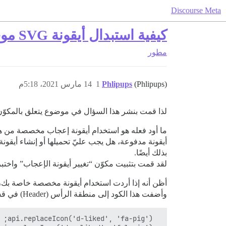
Discourse Meta
كيفية استبدال أيقونة SVG موجودة بأيقونة مخصصة؟
مطور
(Phlipups)
Phlipups
1
14 مارس 2021، 5:18م
لذا قمت بنشر هذا السؤال في موضوع يتعلق بالمكوّن ا
ما أود فعله هو استخدام أيقونة إعجاب مخصصة من هن
أيقونة مدفوعة، هل يجب عليّ تحميلها أو إنشاء أيقون
بذلك أيضًا.
لقد قمت بتثبيت مكوّن “تغيير أيقونة الإعجاب” واخ
أظن أنه إذا أردت استخدام أيقونة مخصصة خاصة بك، ف
وأضفت هذا الكود إلى منطقة الرأس (Header) في قسم HTML المخصص لتلك السمة: