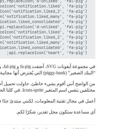
  api.replaceIcon('heart', 'fa-pig');

في 
“البنك الصغير” (piggy-bank) التي يُفترض أنها مجانية، وأضفتها إلى مجموعة الأيقونات، ومع ذلك ظلت أيقونة الإعجاب فارغة.
مختلفين بنفس اسم المتغير Icons-sprite. في كلتا الحالتين، تظل الأيقونة فارغة حتى مع التحميل الواحد.
أعمل في مجال تقنية المعلومات، لكنني مبتدئ جدًا في برمج
أي مساعدة ستكون محل تقدير، شكرًا لكم.