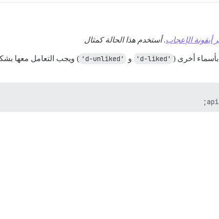
ر أيقونة الإعجاب
. أستخدم هذا الحالة كمثال
'd-liked'
و
'd-unliked'
) ويجب التعامل معها بشكل
api