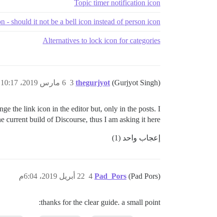
Topic timer notification icon
 - should it not be a bell icon instead of person icon?
Alternatives to lock icon for categories
(Gurjyot Singh)
thegurjyot
3
6 مارس 2019، 10:17م
 the link icon in the editor but, only in the posts. I
 current build of Discourse, thus I am asking it here.
إعجاب واحد (1)
(Pad Pors)
Pad_Pors
4
22 أبريل 2019، 6:04م
thanks for the clear guide. a small point: