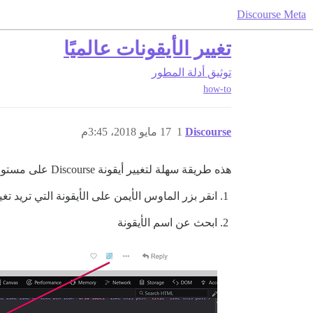
Discourse Meta
تغيير الأيقونات عالميًا
توثيق
أدلة المطور
how-to
Discourse
1
17 مايو 2018، 3:45م
هذه طريقة سهلة لتغيير أيقونة Discourse على مستوى الموقع بالكامل.
انقر بزر الماوس الأيمن على الأيقونة التي تريد تغييرها واختر “Inspect element” أو “Inspect” 
ابحث عن اسم الأيقونة