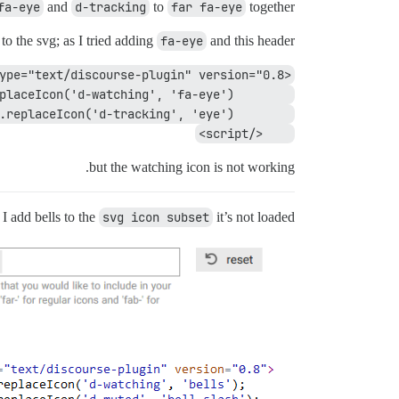
fa-eye
and
d-tracking
to
far fa-eye
together?
to the svg; as I tried adding
fa-eye
and this header:
<script type="text/discourse-plugin" version="0.8">
        api.replaceIcon('d-watching', 'fa-eye');
        api.replaceIcon('d-tracking', 'eye');
    </script>
but the watching icon is not working.
I add bells to the
svg icon subset
it’s not loaded: