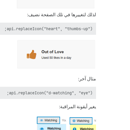
لذلك لتغييرها في تلك الصفحة نضيف:
api.replaceIcon("heart", "thumbs-up");

مثال آخر:
api.replaceIcon("d-watching", "eye");

يغير أيقونة المراقبة: