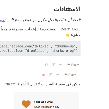
الاستثناءات
لاحظ أن هناك بالفعل مكون موضوع يسمح لك بـ
تغيي
أيقونة “heart”، المستخدمة للإعجاب، مضمنة برمجياً بأسماء أخرى (
بأيقونة
:
.replaceIcon("d-unliked", "thumbs-o-up");

ولكن في صفحة الشارات لا تزال الأيقونة “heart”: