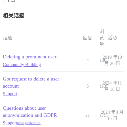
相关话题
浏
话题
回复
览
活动
量
Deleting a prominent user
2019 年10
4
1005
月 26 日
Community Building
Got request to delete a user
2024 年11
account
6
1135
月 18 日
Support
Questions about user
2024 年3 月
anonymization and GDPR
21
1755
16 日
Support
anonymization