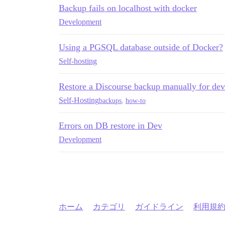
Backup fails on localhost with docker
Development
Using a PGSQL database outside of Docker?
Self-hosting
Restore a Discourse backup manually for de
Self-Hosting
backups
,
how-to
Errors on DB restore in Dev
Development
ホーム
カテゴリ
ガイドライン
利用規