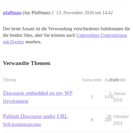
pfaffman
(Jay Pfaffman)
2
13. November 2020 um 14:42
Der beste Ansatz ist die Verwendung verschiedener Subdomains für
die beiden Sites, aber Sie können auch
Unterordner-Unterstützung
mit Docker
ansehen.
Verwandte Themen
Thema
Antworten
Aufrufe
Aktivität
Discourse embedded on my WP
3. Januar
3
1450
2018
Development
Publish Discourse under URL
28. Oktober
8
249
2024
Self-hosting
subfolder