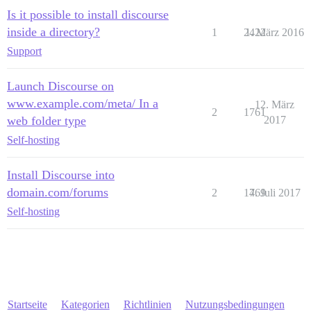
Is it possible to install discourse
inside a directory?
1
2422
1. März 2016
Support
Launch Discourse on
www.example.com/meta/ In a
12. März
2
1761
web folder type
2017
Self-hosting
Install Discourse into
domain.com/forums
2
1769
4. Juli 2017
Self-hosting
Startseite
Kategorien
Richtlinien
Nutzungsbedingungen