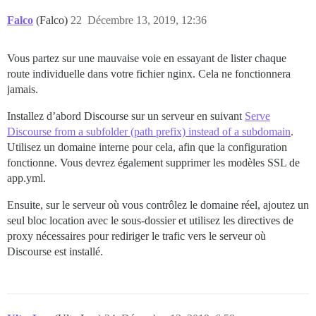
        proxy_set_header X-Forwarded-For $proxy_add_x_
Falco
(Falco)
22
Décembre 13, 2019, 12:36
    }

               location /latest.json {

Vous partez sur une mauvaise voie en essayant de lister chaque
        proxy_set_header Host forum.ultraluz.com.br;

        proxy_pass https://forum.ultraluz.com.br/lates
route individuelle dans votre fichier nginx. Cela ne fonctionnera
        proxy_redirect https://forum.ultraluz.com.br/
jamais.
        proxy_set_header X-Real-IP $remote_addr;

        proxy_set_header X-Forwarded-For $proxy_add_x_
Installez d’abord Discourse sur un serveur en suivant
Serve
    }

Discourse from a subfolder (path prefix) instead of a subdomain
.
Utilisez un domaine interne pour cela, afin que la configuration
                       location /javascripts {

        proxy_set_header Host forum.ultraluz.com.br;

fonctionne. Vous devrez également supprimer les modèles SSL de
        proxy_pass https://forum.ultraluz.com.br/javas
app.yml.
        proxy_redirect https://forum.ultraluz.com.br/
        proxy_set_header X-Real-IP $remote_addr;

Ensuite, sur le serveur où vous contrôlez le domaine réel, ajoutez un
        proxy_set_header X-Forwarded-For $proxy_add_x_
seul bloc location avec le sous-dossier et utilisez les directives de
    }

proxy nécessaires pour rediriger le trafic vers le serveur où
                            location /logs {

Discourse est installé.
        proxy_set_header Host forum.ultraluz.com.br;

        proxy_pass https://forum.ultraluz.com.br/logs;
        proxy_redirect https://forum.ultraluz.com.br/
        proxy_set_header X-Real-IP $remote_addr;

        proxy_set_header X-Forwarded-For $proxy_add_x_