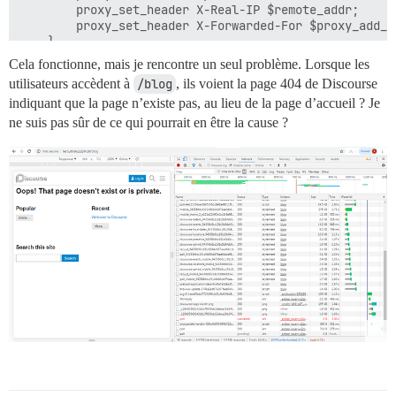
        proxy_set_header X-Real-IP $remote_addr;

        proxy_set_header X-Forwarded-For $proxy_add_x_
    }

Cela fonctionne, mais je rencontre un seul problème. Lorsque les
        location /svg-sprite {

utilisateurs accèdent à
/blog
, ils voient la page 404 de Discourse
        proxy_set_header Host forum.ultraluz.com.br;

indiquant que la page n’existe pas, au lieu de la page d’accueil ? Je
        proxy_pass https://forum.ultraluz.com.br/svg-s
        proxy_redirect https://forum.ultraluz.com.br/
ne suis pas sûr de ce qui pourrait en être la cause ?
        proxy_set_header X-Real-IP $remote_addr;

        proxy_set_header X-Forwarded-For $proxy_add_x_
    }

        location /404-body {

        proxy_set_header Host forum.ultraluz.com.br;

        proxy_pass https://forum.ultraluz.com.br/404-b
        proxy_redirect https://forum.ultraluz.com.br/
        proxy_set_header X-Real-IP $remote_addr;

        proxy_set_header X-Forwarded-For $proxy_add_x_
    }

        location /message-bus {

        proxy_set_header Host forum.ultraluz.com.br;

        proxy_pass https://forum.ultraluz.com.br/messa
        proxy_redirect https://forum.ultraluz.com.br/
        proxy_set_header X-Real-IP $remote_addr;
