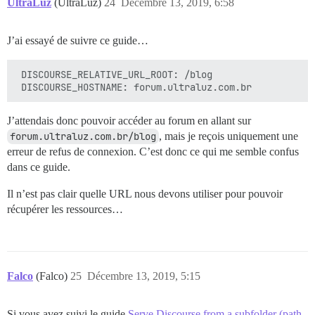
UltraLuz
(UltraLuz)
24
Décembre 13, 2019, 6:58
    }

                                  location /u {

J’ai essayé de suivre ce guide…
        proxy_set_header Host forum.ultraluz.com.br;

        proxy_pass https://forum.ultraluz.com.br/u;

        proxy_redirect https://forum.ultraluz.com.br/
 DISCOURSE_RELATIVE_URL_ROOT: /blog

        proxy_set_header X-Real-IP $remote_addr;

        proxy_set_header X-Forwarded-For $proxy_add_x_
    }

J’attendais donc pouvoir accéder au forum en allant sur
forum.ultraluz.com.br/blog
, mais je reçois uniquement une
erreur de refus de connexion. C’est donc ce qui me semble confus
dans ce guide.
Il n’est pas clair quelle URL nous devons utiliser pour pouvoir
récupérer les ressources…
Falco
(Falco)
25
Décembre 13, 2019, 5:15
Si vous avez suivi le guide
Serve Discourse from a subfolder (path