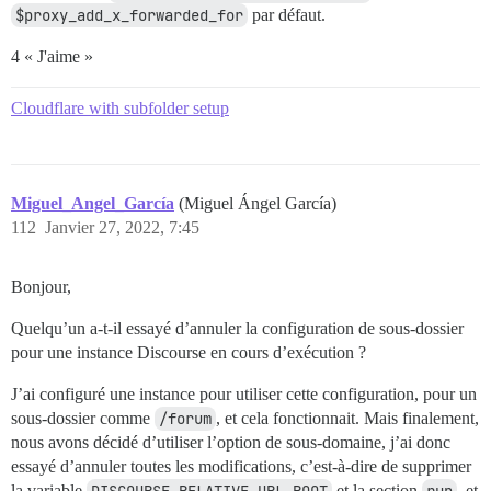
$proxy_add_x_forwarded_for
par défaut.
4 « J'aime »
Cloudflare with subfolder setup
Miguel_Angel_García
(Miguel Ángel García)
112
Janvier 27, 2022, 7:45
Bonjour,
Quelqu’un a-t-il essayé d’annuler la configuration de sous-dossier
pour une instance Discourse en cours d’exécution ?
J’ai configuré une instance pour utiliser cette configuration, pour un
sous-dossier comme
/forum
, et cela fonctionnait. Mais finalement,
nous avons décidé d’utiliser l’option de sous-domaine, j’ai donc
essayé d’annuler toutes les modifications, c’est-à-dire de supprimer
la variable
DISCOURSE_RELATIVE_URL_ROOT
et la section
run
, et