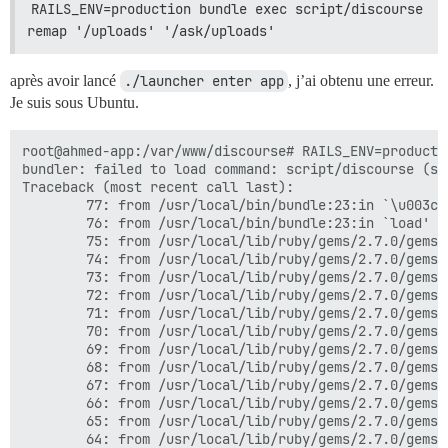
RAILS_ENV=production bundle exec script/discourse 
remap '/uploads' '/ask/uploads'
après avoir lancé
./launcher enter app
, j’ai obtenu une erreur.
Je suis sous Ubuntu.
root@ahmed-app:/var/www/discourse# RAILS_ENV=production bundle exec script/discourse remap '/uploads' '/ask/uploads'
bundler: failed to load command: script/discourse (script/discourse)
Traceback (most recent call last):
        77: from /usr/local/bin/bundle:23:in `\u003cmain\u003e'
        76: from /usr/local/bin/bundle:23:in `load'
        75: from /usr/local/lib/ruby/gems/2.7.0/gems/bundler-2.2.14/exe/bundle:37:in `\u003ctop (required)\u003e'
        74: from /usr/local/lib/ruby/gems/2.7.0/gems/bundler-2.2.14/lib/bundler/friendly_errors.rb:130:in `with_friendly_errors'
        73: from /usr/local/lib/ruby/gems/2.7.0/gems/bundler-2.2.14/exe/bundle:49:in `block in \u003ctop (required)\u003e'
        72: from /usr/local/lib/ruby/gems/2.7.0/gems/bundler-2.2.14/lib/bundler/cli.rb:24:in `start'
        71: from /usr/local/lib/ruby/gems/2.7.0/gems/bundler-2.2.14/lib/bundler/vendor/thor/lib/thor/base.rb:485:in `start'
        70: from /usr/local/lib/ruby/gems/2.7.0/gems/bundler-2.2.14/lib/bundler/cli.rb:30:in `dispatch'
        69: from /usr/local/lib/ruby/gems/2.7.0/gems/bundler-2.2.14/lib/bundler/vendor/thor/lib/thor.rb:392:in `dispatch'
        68: from /usr/local/lib/ruby/gems/2.7.0/gems/bundler-2.2.14/lib/bundler/vendor/thor/lib/thor/invocation.rb:127:in `invoke_command'
        67: from /usr/local/lib/ruby/gems/2.7.0/gems/bundler-2.2.14/lib/bundler/vendor/thor/lib/thor/command.rb:27:in `run'
        66: from /usr/local/lib/ruby/gems/2.7.0/gems/bundler-2.2.14/lib/bundler/cli.rb:494:in `exec'
        65: from /usr/local/lib/ruby/gems/2.7.0/gems/bundler-2.2.14/lib/bundler/cli/exec.rb:28:in `run'
        64: from /usr/local/lib/ruby/gems/2.7.0/gems/bundler-2.2.14/lib/bundler/cli/exec.rb:63:in `kernel_load'
        63: from /usr/local/lib/ruby/gems/2.7.0/gems/bundler-2.2.14/lib/bundler/cli/exec.rb:63:in `load'
        62: from script/discourse:286:in `\u003ctop (required)\u003e'
        61: from /var/www/discourse/vendor/bundle/ruby/2.7.0/gems/thor-1.1.0/lib/thor/base.rb:485:in `start'
        60: from /var/www/discourse/vendor/bundle/ruby/2.7.0/gems/thor-1.1.0/lib/thor.rb:392:in `dispatch'
        59: from /var/www/discourse/vendor/bundle/ruby/2.7.0/gems/thor-1.1.0/lib/thor/invocation.rb:127:in `invoke_command'
        58: from /var/www/discourse/vendor/bundle/ruby/2.7.0/gems/thor-1.1.0/lib/thor/command.rb:27:in `run'
        57: from script/discourse:33:in `remap'
        56: from script/discourse:266:in `load_rails'
        55: from script/discourse:266:in `require'
        54: from /var/www/discourse/config/environment.rb:7:in `\u003ctop (required)\u003e'
        53: from /var/www/discourse/vendor/bundle/ruby/2.7.0/gems/railties-6.0.3.5/lib/rails/railtie.rb:190:in `method_missing'
        52: from /var/www/discourse/vendor/bundle/ruby/2.7.0/gems/railties-6.0.3.5/lib/rails/railtie.rb:190:in `public_send'
        51: from /var/www/discourse/vendor/bundle/ruby/2.7.0/gems/railties-6.0.3.5/lib/rails/application.rb:363:in `initialize!'
        50: from /var/www/discourse/vendor/bundle/ruby/2.7.0/gems/railties-6.0.3.5/lib/rails/initializable.rb:60:in `run_initializers'
        49: from /usr/local/lib/ruby/2.7.0/tsort.rb:205:in `tsort_each'
        48: from /usr/local/lib/ruby/2.7.0/tsort.rb:226:in `tsort_each'
        47: from /usr/local/lib/ruby/2.7.0/tsort.rb:347:in `each_strongly_connected_component'
        46: from /usr/local/lib/ruby/2.7.0/tsort.rb:347:in `call'
        45: from /usr/local/lib/ruby/2.7.0/tsort.rb:347:in `each'
        44: from /usr/local/lib/ruby/2.7.0/tsort.rb:349:in `block in each_strongly_connected_component'
        43: from /usr/local/lib/ruby/2.7.0/tsort.rb:415:in `each_strongly_connected_component_from'
        42: from /usr/local/lib/ruby/2.7.0/tsort.rb:415:in `call'
        41: from /var/www/discourse/vendor/bundle/ruby/2.7.0/gems/railties-6.0.3.5/lib/rails/initializable.rb:50:in `tsort_each_child'
        40: from /var/www/discourse/vendor/bundle/ruby/2.7.0/gems/railties-6.0.3.5/lib/rails/initializable.rb:50:in `each'
        39: from /usr/local/lib/ruby/2.7.0/tsort.rb:421:in `block in each_strongly_connected_component_from'
        38: from /usr/local/lib/ruby/2.7.0/tsort.rb:431:in `each_strongly_connected_component_from'
        37: from /usr/local/lib/ruby/2.7.0/tsort.rb:422:in `block (2 levels) in each_strongly_connected_component_from'
        36: from /usr/local/lib/ruby/2.7.0/tsort.rb:350:in `block (2 levels) in each_strongly_connected_component'
        35: from /usr/local/lib/ruby/2.7.0/tsort.rb:228:in `block in tsort_each'
        34: from /var/www/discourse/vendor/bun