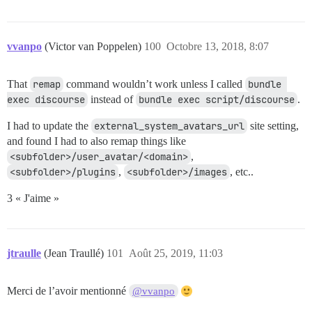
vvanpo
(Victor van Poppelen)
100
Octobre 13, 2018, 8:07
That
remap
command wouldn’t work unless I called
bundle 
exec discourse
instead of
bundle exec script/discourse
.
I had to update the
external_system_avatars_url
site setting,
and found I had to also remap things like
<subfolder>/user_avatar/<domain>
,
<subfolder>/plugins
,
<subfolder>/images
, etc..
3 « J'aime »
jtraulle
(Jean Traullé)
101
Août 25, 2019, 11:03
Merci de l’avoir mentionné
@vvanpo