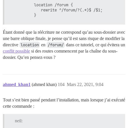
          location /forum {

             rewrite ^/forum/?(.*)$ /$1;

Étant donné que la réécriture ne correspond qu’au sous-dossier avec
une barre oblique finale, je pense qu’il est sans risque de modifier la
directive
location
en
/forum/
dans ce tutoriel, ce qui évitera un
conflit possible
si des routes commencent par la chaîne du sous-
dossier. Qu’en pensez-vous ?
ahmed_khan1
(ahmed khan)
104
Mars 22, 2021, 9:04
Tout s’est bien passé pendant l’installation, mais lorsque j’ai exécuté
cette commande :
neil: