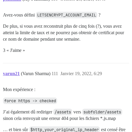
Avez-vous défini
LETSENCRYPT_ACCOUNT_EMAIL
?
De plus, si vous avez reconstruit plus de cinq fois (?), vous avez
atteint la limite de taux et ne pourrez pas obtenir de certificat pour
ce nom de domaine pendant une semaine.
3 « J'aime »
varun21
(Varun Sharma)
111
Janvier 19, 2022, 6:29
Mon expérience :
force https -> checked
J’ai également dû rediriger
/assets
vers
subfolder/assets
sinon cela renvoyait une erreur 404 pour les fichiers *.js.map
… et bien sûr
$http_your_original_ip_header
est censé être