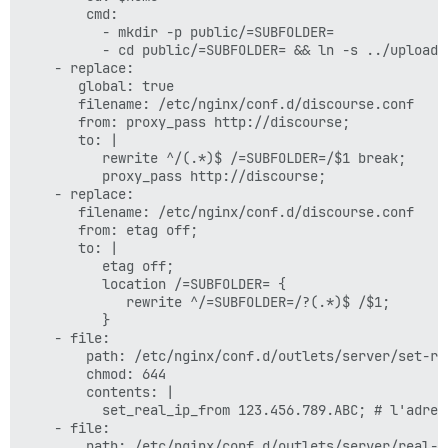
        cmd:

          - mkdir -p public/=SUBFOLDER=

          - cd public/=SUBFOLDER= && ln -s ../uploads
    - replace:

       global: true

       filename: /etc/nginx/conf.d/discourse.conf

       from: proxy_pass http://discourse;

       to: |

          rewrite ^/(.*)$ /=SUBFOLDER=/$1 break;

          proxy_pass http://discourse;

    - replace:

       filename: /etc/nginx/conf.d/discourse.conf

       from: etag off;

       to: |

          etag off;

          location /=SUBFOLDER= {

             rewrite ^/=SUBFOLDER=/?(.*)$ /$1;

          }

    - file:

        path: /etc/nginx/conf.d/outlets/server/set-re
        chmod: 644

        contents: |

          set_real_ip_from 123.456.789.ABC; # l'adres
    - file:

        path: /etc/nginx/conf.d/outlets/server/real-ip