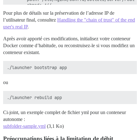
        chmod: 644

        contents: |

Pour plus de détails sur la préservation de l’adresse IP de
          real_ip_header x-forwarded-for;

l’utilisateur final, consultez
Handling the "chain of trust" of the end
user's real IP
.
Après avoir apporté ces modifications, initialisez votre conteneur
Docker comme d’habitude, ou reconstruisez-le si vous modifiez un
conteneur existant.
ou
Ci-joint, un exemple complet de fichier yml pour un conteneur
autonome :
subfolder-sample.yml
(3,1 Ko)
Préoccupations liées à la limitation de débit