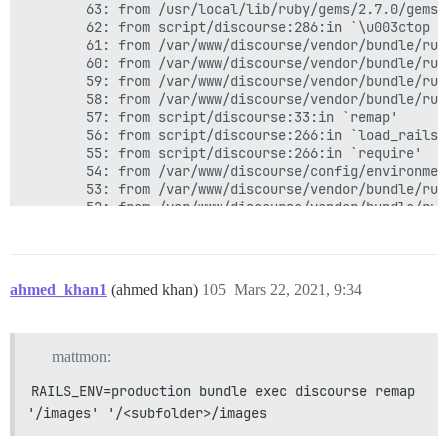
ahmed_khan1
(ahmed khan)
105
Mars 22, 2021, 9:34
mattmon:
RAILS_ENV=production bundle exec discourse remap 
'/images' '/<subfolder>/images