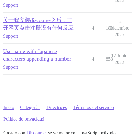
2022
Support
关于我安装discourse之后，打
12
开网页点击注册没有任何反应
4
181
Diciembre
2025
Support
Username with Japanese
12 Junio
characters appending a number
4
858
2022
Support
Inicio
Categorías
Directrices
Términos del servicio
Política de privacidad
Creado con
Discourse
, se ve mejor con JavaScript activado