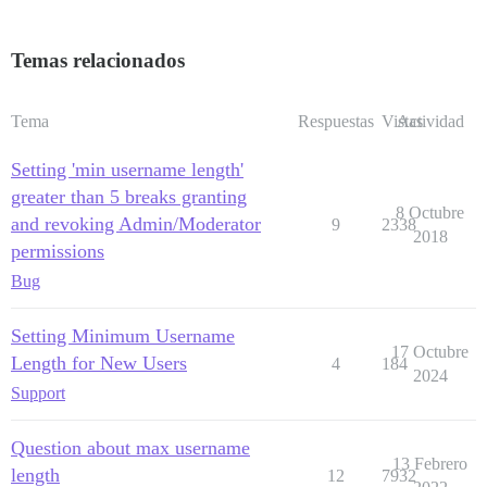
Temas relacionados
Tema
Respuestas
Vistas
Actividad
Setting 'min username length'
greater than 5 breaks granting
8 Octubre
and revoking Admin/Moderator
9
2338
2018
permissions
Bug
Setting Minimum Username
17 Octubre
Length for New Users
4
184
2024
Support
Question about max username
13 Febrero
length
12
7932