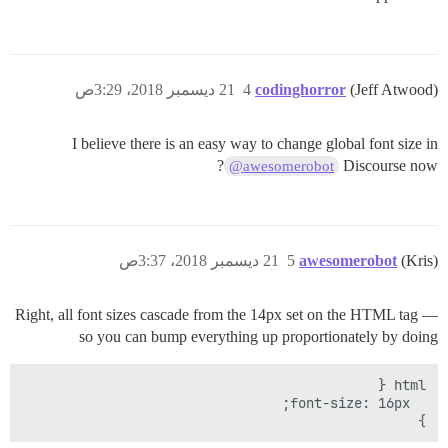
(Jeff Atwood)
codinghorror
4
21 ديسمبر 2018، 3:29ص
I believe there is an easy way to change global font size in
?
Discourse now
@awesomerobot
(Kris)
awesomerobot
5
21 ديسمبر 2018، 3:37ص
Right, all font sizes cascade from the 14px set on the HTML tag —
so you can bump everything up proportionately by doing
}  
