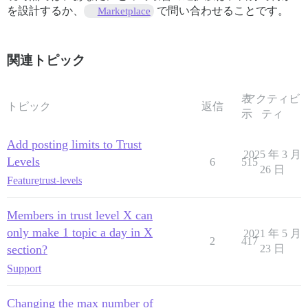
を設計するか、
で問い合わせることです。
Marketplace
関連トピック
表
アクティビ
トピック
返信
示
ティ
Add posting limits to Trust
2025 年 3 月
Levels
6
515
26 日
Feature
trust-levels
Members in trust level X can
only make 1 topic a day in X
2021 年 5 月
2
417
section?
23 日
Support
Changing the max number of