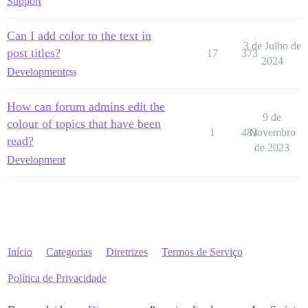
Support
Can I add color to the text in
3 de Julho de
post titles?
17
373
2024
Development
css
How can forum admins edit the
9 de
colour of topics that have been
1
483
Novembro
read?
de 2023
Development
Início
Categorias
Diretrizes
Termos de Serviço
Política de Privacidade