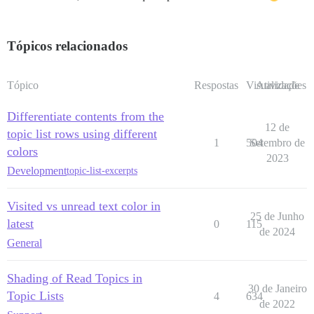
Tópicos relacionados
Tópico
Respostas
Visualizações
Atividade
Differentiate contents from the
12 de
topic list rows using different
1
504
Setembro de
colors
2023
Development
topic-list-excerpts
Visited vs unread text color in
25 de Junho
latest
0
115
de 2024
General
Shading of Read Topics in
30 de Janeiro
Topic Lists
4
634
de 2022