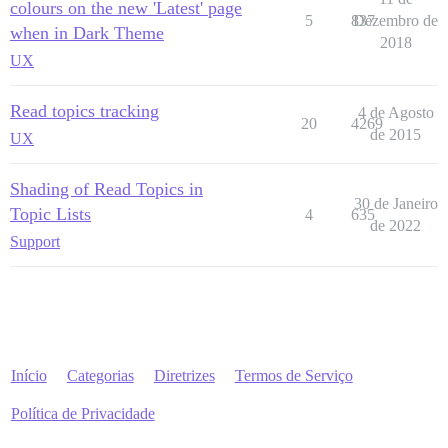
colours on the new 'Latest' page
5
837
Dezembro de
when in Dark Theme
2018
UX
Read topics tracking
4 de Agosto
20
4269
de 2015
UX
Shading of Read Topics in
30 de Janeiro
Topic Lists
4
635
de 2022
Support
Início
Categorias
Diretrizes
Termos de Serviço
Política de Privacidade