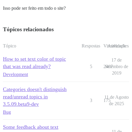
Isso pode ser feito em todo o site?
Tópicos relacionados
Tópico
Respostas
Visualizações
Atividade
How to set text color of topic
17 de
that was read already?
5
2407
Setembro de
2019
Development
Categories doesn't distinguish
read/unread topics in
11 de Agosto
3
175
3.5.09.beta9-dev
de 2025
Bug
Some feedback about text
11 de