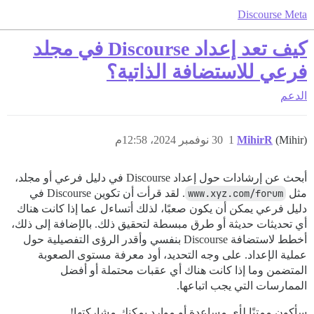
Discourse Meta
كيف تعد إعداد Discourse في مجلد
فرعي للاستضافة الذاتية؟
الدعم
(Mihir)
MihirR
1
30 نوفمبر 2024، 12:58م
أبحث عن إرشادات حول إعداد Discourse في دليل فرعي أو مجلد،
مثل
www.xyz.com/forum
. لقد قرأت أن تكوين Discourse في
دليل فرعي يمكن أن يكون صعبًا، لذلك أتساءل عما إذا كانت هناك
أي تحديثات حديثة أو طرق مبسطة لتحقيق ذلك. بالإضافة إلى ذلك،
أخطط لاستضافة Discourse بنفسي وأقدر الرؤى التفصيلية حول
عملية الإعداد. على وجه التحديد، أود معرفة مستوى الصعوبة
المتضمن وما إذا كانت هناك أي عقبات محتملة أو أفضل
الممارسات التي يجب اتباعها.
سأكون ممتنًا لأي مساعدة أو موارد يمكنك مشاركتها!