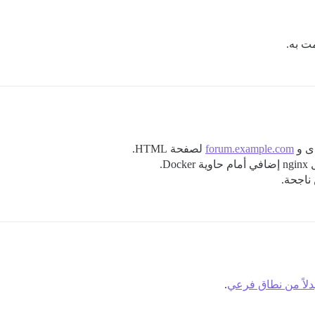
ت به.
ى و
forum.example.com
لصفحة HTML.
D.
 ناجحة.
.