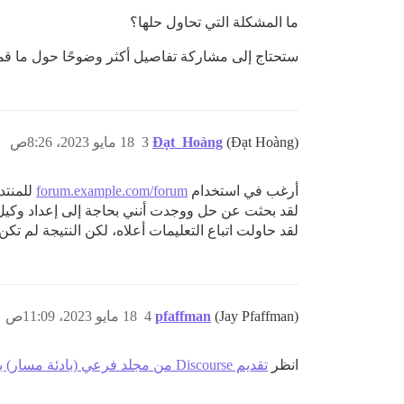
ما المشكلة التي تحاول حلها؟
ستحتاج إلى مشاركة تفاصيل أكثر وضوحًا حول ما قم
(Đạt Hoàng)
Đạt_Hoàng
3
18 مايو 2023، 8:26ص
أرغب في استخدام
forum.example.com/forum
للمنتد
لقد بحثت عن حل ووجدت أنني بحاجة إلى إعداد وكيل nginx إضافي أمام حاوية ocker
لقد حاولت اتباع التعليمات أعلاه، لكن النتيجة لم تكن
(Jay Pfaffman)
pfaffman
4
18 مايو 2023، 11:09ص
انظر
تقديم Discourse من مجلد فرعي (بادئة مسار) بدلاً من نطاق فرعي