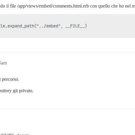
ndo il file /app/views/embed/comments.html.erb con quello che ho nel 
le.expand_path("../embed", __FILE__)

45am
i percorso.
itory git privato.