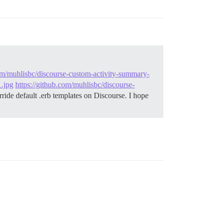
com/muhlisbc/discourse-custom-activity-summary-
1.jpg
https://github.com/muhlisbc/discourse-
ride default .erb templates on Discourse. I hope