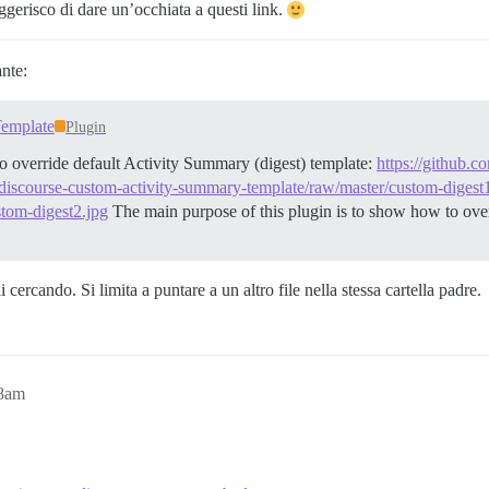
gerisco di dare un’occhiata a questi link.
ante:
Template
Plugin
o override default Activity Summary (digest) template:
https://github.
/discourse-custom-activity-summary-template/raw/master/custom-digest
tom-digest2.jpg
The main purpose of this plugin is to show how to over
cercando. Si limita a puntare a un altro file nella stessa cartella padre.
48am