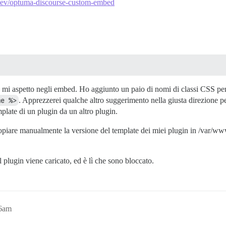
Dev/optuma-discourse-custom-embed
 mi aspetto negli embed. Ho aggiunto un paio di nomi di classi CSS pe
me %>
. Apprezzerei qualche altro suggerimento nella giusta direzione 
mplate di un plugin da un altro plugin.
 copiare manualmente la versione del template dei miei plugin in /var/w
lugin viene caricato, ed è lì che sono bloccato.
06am