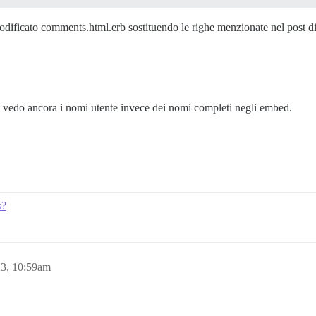
modificato comments.html.erb sostituendo le righe menzionate nel post di
a, vedo ancora i nomi utente invece dei nomi completi negli embed.
s?
23, 10:59am