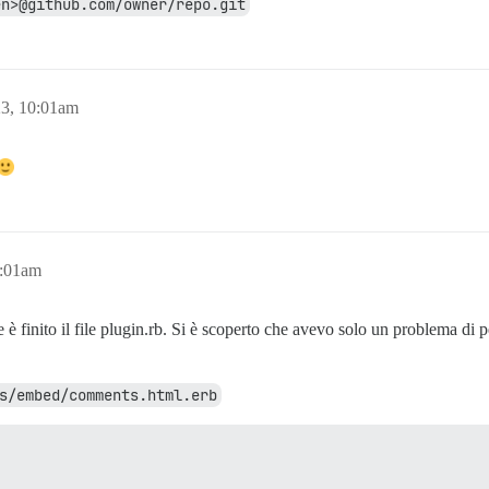
en>@github.com/owner/repo.git
23, 10:01am
1:01am
è finito il file plugin.rb. Si è scoperto che avevo solo un problema di p
s/embed/comments.html.erb