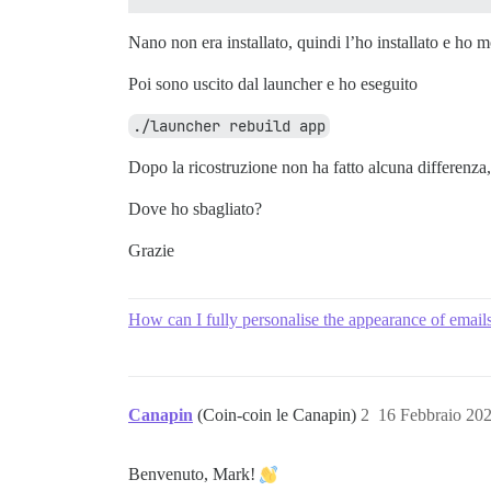
Nano non era installato, quindi l’ho installato e ho 
Poi sono uscito dal launcher e ho eseguito
./launcher rebuild app
Dopo la ricostruzione non ha fatto alcuna differenz
Dove ho sbagliato?
Grazie
How can I fully personalise the appearance of email
Canapin
(Coin-coin le Canapin)
2
16 Febbraio 20
Benvenuto, Mark!