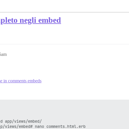
pleto negli embed
15am
me in comments embeds
d app/views/embed/
