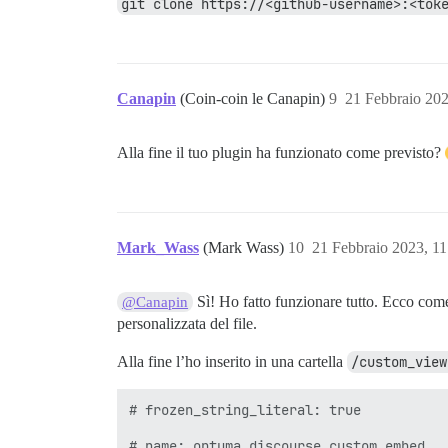
git clone https://<github-username>:<tok
Canapin
(Coin-coin le Canapin)
9
21 Febbraio 20
Alla fine il tuo plugin ha funzionato come previsto?
Mark_Wass
(Mark Wass)
10
21 Febbraio 2023, 1
Sì! Ho fatto funzionare tutto. Ecco come 
@Canapin
personalizzata del file.
Alla fine l’ho inserito in una cartella
/custom_view
# frozen_string_literal: true

# name: optuma_discourse_custom_embed
