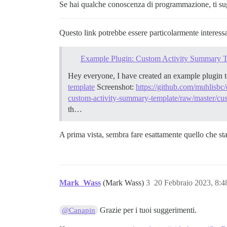
Se hai qualche conoscenza di programmazione, ti sug
Questo link potrebbe essere particolarmente interess
Example Plugin: Custom Activity Summary 
Hey everyone, I have created an example plugin t
template
Screenshot:
https://github.com/muhlisbc
custom-activity-summary-template/raw/master/cus
th…
A prima vista, sembra fare esattamente quello che stai 
Mark_Wass
(Mark Wass)
3
20 Febbraio 2023, 8:
Grazie per i tuoi suggerimenti.
@Canapin