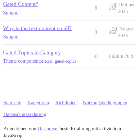
Gated Content?
28. Oktober
6
153
2025
Support
Why is the text content small?
20. August
3
462
2023
Support
Gated Topics in Category
37
6157
5. Juli 2026
Theme component
official
,
gated-topics
Startseite
Kategorien
Richtlinien
Nutzungsbedingungen
Datenschutzerklärung
Angetrieben von
Discourse
, beste Erfahrung mit aktiviertem
JavaScript