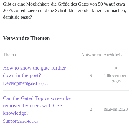
Gibt es eine Möglichkeit, die Größe des Gates von 50 % auf etwa
20 % zu reduzieren und die Schrift kleiner oder kürzer zu machen,
damit sie passt?
Verwandte Themen
Thema
Antworten
Aufrufe
Aktivität
How to show the gate further
29.
down in the post?
9
438
November
2023
Development
gated-topics
Can the Gated Topics screen be
removed by users with CSS
2
162
9. Mai 2023
knowledge?
Support
gated-topics