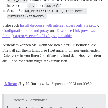
HTTP_PROXY
, damit Discourse diese verwendet (setzen Sie sie
im Abschnitt
env
Ihrer
app.yml
)
Setzen Sie
NO_PROXY='127.0.0.1, localhost, 
<internes-Netzwerk>'
Siehe auch
Install discourse with internet access only via proxy
,
Configuration outbound proxy
und
Discourse Link previews
through a proxy server? - #14 by supermathie
Außerdem können Sie, wenn Sie sich hinter CF befinden, die
Firewall auf Ihrem Discourse-Host ändern, um nur eingehenden
Datenverkehr von Ihren Cloudflare-IPs (und dem Host, von dem
aus Sie selbst darauf zugreifen) zuzulassen.
pfaffman
(Jay Pfaffman)
4
14. September 2024 um 09:59
Richard - Communiteq: