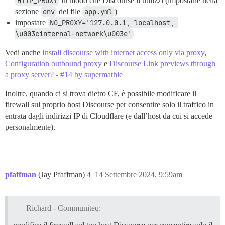
HTTP_PROXY
in modo che Discourse li utilizzi (impostarle nella
sezione
env
del file
app.yml
)
impostare
NO_PROXY='127.0.0.1, localhost, 
\u003cinternal-network\u003e'
Vedi anche
Install discourse with internet access only via proxy
,
Configuration outbound proxy
e
Discourse Link previews through
a proxy server? - #14 by supermathie
Inoltre, quando ci si trova dietro CF, è possibile modificare il
firewall sul proprio host Discourse per consentire solo il traffico in
entrata dagli indirizzi IP di Cloudflare (e dall’host da cui si accede
personalmente).
pfaffman
(Jay Pfaffman)
4
14 Settembre 2024, 9:59am
Richard - Communiteq: