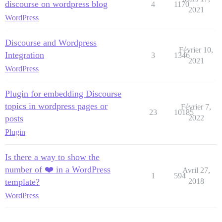
discourse on wordpress blog
4
1170
2021
WordPress
Discourse and Wordpress
Février 10,
Integration
3
1346
2021
WordPress
Plugin for embedding Discourse
topics in wordpress pages or
Février 7,
23
10185
posts
2022
Plugin
Is there a way to show the
number of ❤️ in a WordPress
Avril 27,
1
594
template?
2018
WordPress