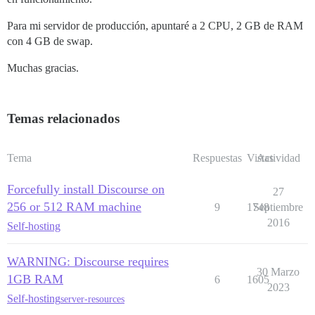
Para mi servidor de producción, apuntaré a 2 CPU, 2 GB de RAM
con 4 GB de swap.
Muchas gracias.
Temas relacionados
Tema
Respuestas
Vistas
Actividad
Forcefully install Discourse on
27
256 or 512 RAM machine
9
1748
Septiembre
2016
Self-hosting
WARNING: Discourse requires
30 Marzo
1GB RAM
6
1605
2023
Self-hosting
server-resources