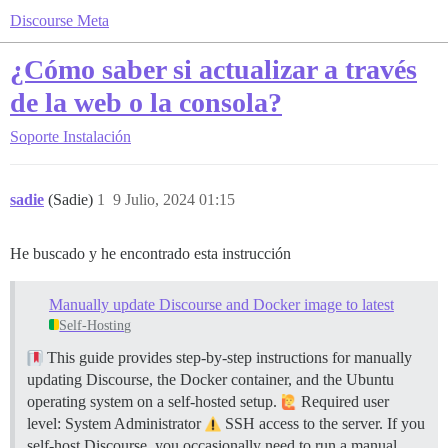
Discourse Meta
¿Cómo saber si actualizar a través
de la web o la consola?
Soporte
Instalación
sadie
(Sadie)
1
9 Julio, 2024 01:15
He buscado y he encontrado esta instrucción
Manually update Discourse and Docker image to latest
Self-Hosting
This guide provides step-by-step instructions for manually
updating Discourse, the Docker container, and the Ubuntu
operating system on a self-hosted setup.
Required user
level: System Administrator
SSH access to the server. If you
self-host Discourse, you occasionally need to run a manual