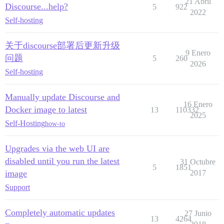
21 Abril
Discourse...help?
5
922
2022
Self-hosting
关于discourse部署后更新升级
9 Enero
问题
5
260
2026
Self-hosting
Manually update Discourse and
16 Enero
Docker image to latest
13
110332
2025
Self-Hosting
how-to
Upgrades via the web UI are
disabled until you run the latest
31 Octubre
5
1851
image
2017
Support
Completely automatic updates
27 Junio
13
4264