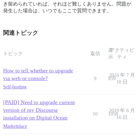
き留められていれば、それほど難しくありません。問題が
発生した場合は、いつでもここで質問できます。
関連トピック
表
アクティビ
トピック
返信
示
ティ
How to tell whether to upgrade
2024 年 7 月
via web or console?
9
859
10 日
Self-hosting
[PAID] Need to upgrade current
version of my Discourse
2019 年 6 月
10
1058
installation on Digital Ocean
16 日
Marketplace