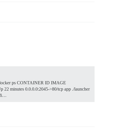
error. docker ps CONTAINER ID IMAGE
minutes 0.0.0.0:2045->80/tcp app ./launcher
nfi…