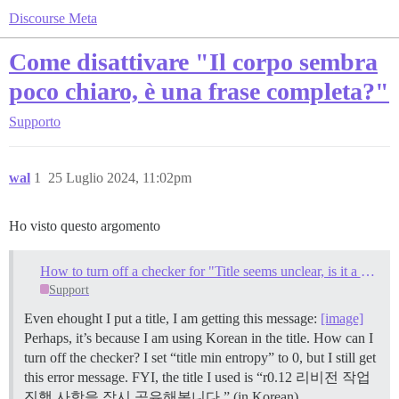
Discourse Meta
Come disattivare "Il corpo sembra
poco chiaro, è una frase completa?"
Supporto
wal
1
25 Luglio 2024, 11:02pm
Ho visto questo argomento
How to turn off a checker for "Title seems unclear, is it a complete sentence?"
Support
Even ehought I put a title, I am getting this message:
[image]
Perhaps, it’s because I am using Korean in the title. How can I
turn off the checker? I set “title min entropy” to 0, but I still get
this error message. FYI, the title I used is “r0.12 리비전 작업
진행 사항을 잠시 공유해봅니다.” (in Korean).