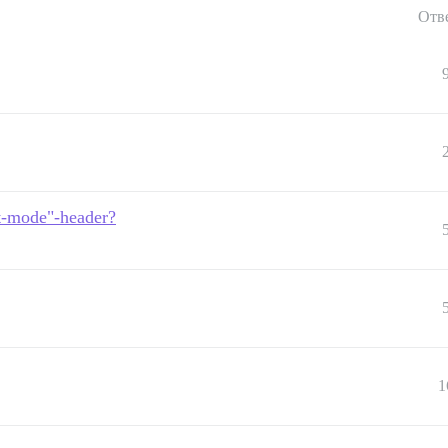
Отв
rt-mode"-header?
1