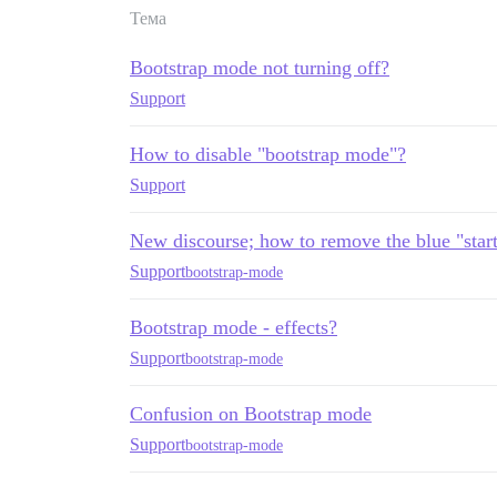
Тема
Bootstrap mode not turning off?
Support
How to disable "bootstrap mode"?
Support
New discourse; how to remove the blue "sta
Support
bootstrap-mode
Bootstrap mode - effects?
Support
bootstrap-mode
Confusion on Bootstrap mode
Support
bootstrap-mode