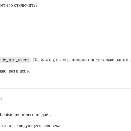
жет его отключить?
ode_min_users
. Возможно, вы ограничили поиск только одним 
аю, раз в день.
8
ootstrap» ничего не даёт.
 это для следующего человека.