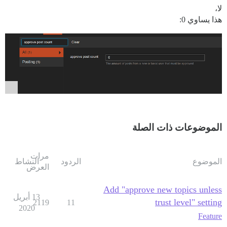
لا،
هذا يساوي 0:
الموضوعات ذات الصلة
مرات
الموضوع
الردود
النشاط
العرض
Add "approve new topics unless
13 أبريل
trust level" setting
2119
11
2020
Feature