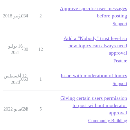
Approve specific user messages
before posting
2
14 يونيو 2018
1034
Support
Add a "Nobody" trust level so
new topics can always need
16 يوليو
780
12
2021
approval
Feature
Issue with moderation of topics
12 أغسطس
1063
1
2020
Support
Giving certain users permission
to post without moderator
5
24 مايو 2022
833
approval
Community Building