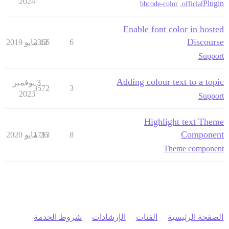
2024
Plugin
bbcode-color
,
official
Enable font color in hosted
Discourse
6
12 مايو 2019
2366
Support
Adding colour text to a topic
3 نوفمبر
3572
3
2023
Support
Highlight text Theme
Component
8
26 مايو 2020
1713
Theme component
الصفحة الرئيسية
الفئات
الإرشادات
شروط الخدمة