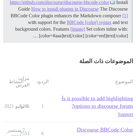
https://github.com/discourse/discourse-bbcode-color
Install
Guide
How to install plugins in Discourse
The Discourse
BBCode Color plugin enhances the Markdown composer
[1]
with support for the
BBCode [color] syntax
and text
background colors.
Features
[image]
Set colors inline with:
[color=#aaa]text[/color] [color=red]text[/color] …
الموضوعات ذات الصلة
مرات
الموضوع
الردود
النشاط
العرض
İs it possible to add highlighting
options to discourse forum?
1
3 يوليو 2021
1266
Support
Discourse BBCode Color
7 سبتمبر
7553
6