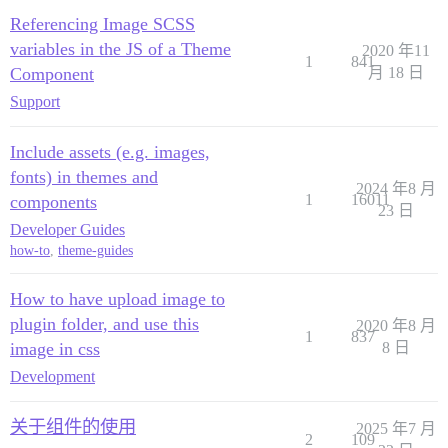
Referencing Image SCSS
variables in the JS of a Theme
2020 年11
1
841
Component
月 18 日
Support
Include assets (e.g. images,
fonts) in themes and
2024 年8 月
1
16011
components
23 日
Developer Guides
how-to
,
theme-guides
How to have upload image to
plugin folder, and use this
2020 年8 月
1
837
image in css
8 日
Development
关于组件的使用
2025 年7 月
2
109