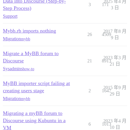
Data into Discourse (Step-by-
2025 年4 月
3
171
Step Process)
3 日
Support
Mybb.rb imports nothing
2017 年8 月
26
4509
9 日
Migration
mybb
Migrate a MyBB forum to
2023 年3 月
Discourse
21
8913
21 日
Sysadmins
how-to
MyBB importer script failing at
2015 年9 月
creating users stage
2
1647
29 日
Migration
mybb
Migrating a myBB forum to
Discourse using Kubuntu in a
2023 年4 月
6
1013
VM
10 日