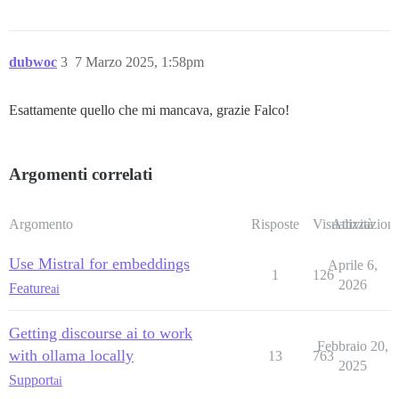
dubwoc
3
7 Marzo 2025, 1:58pm
Esattamente quello che mi mancava, grazie Falco!
Argomenti correlati
Argomento
Risposte
Visualizzazioni
Attività
Use Mistral for embeddings
Aprile 6,
1
126
2026
Feature
ai
Getting discourse ai to work
Febbraio 20,
with ollama locally
13
763
2025
Support
ai