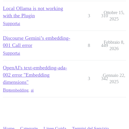
Local Ollama is not working
Ottobre 15,
with the Plugin
3
310
2025
Support
ai
Discourse Gemini’s embedding-
Febbraio 8,
001 Call error
8
449
2026
Support
ai
OpenAI's text-embedding-ada-
002 error "Embedding
Gennaio 22,
3
342
dimensions"
2025
Bug
embedding
,
ai
Home
Categorie
Linee Guida
Termini del Servizio