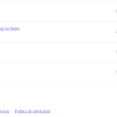
tp to https
s
rvicio
Política de privacidad