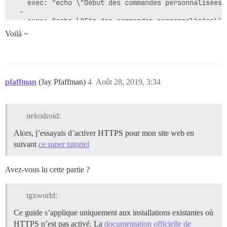
    exec: "echo \"Début des commandes personnalisées\"
  -

    exec: "echo \"Fin des commandes personnalisées\""

templates:

Voilà ~
  - templates/postgres.template.yml

  - templates/redis.template.yml

  - templates/web.template.yml

  - templates/web.ratelimited.template.yml

  - templates/web.template.yml

pfaffman
(Jay Pfaffman)
4
Août 28, 2019, 3:34
  - templates/web.ssl.template.yml

  - templates/web.letsencrypt.ssl.template.yml

volumes:

  -

nekodroid:
    volume:

      guest: /shared

Alors, j’essayais d’activer HTTPS pour mon site web en
      host: /var/discourse/shared/standalone

suivant
ce super tutoriel
  -

    volume:

      guest: /var/log

Avez-vous lu cette partie ?
tgxworld:
Ce guide s’applique uniquement aux installations existantes où
HTTPS n’est pas activé. La
documentation officielle de