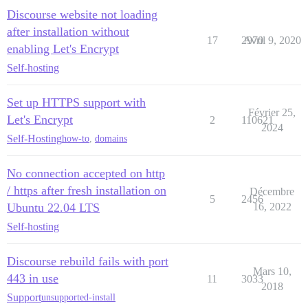
Discourse website not loading
after installation without
17
2970
Avril 9, 2020
enabling Let's Encrypt
Self-hosting
Set up HTTPS support with
Février 25,
Let's Encrypt
2
110621
2024
Self-Hosting
how-to
,
domains
No connection accepted on http
/ https after fresh installation on
Décembre
5
2456
Ubuntu 22.04 LTS
16, 2022
Self-hosting
Discourse rebuild fails with port
Mars 10,
443 in use
11
3033
2018
Support
unsupported-install