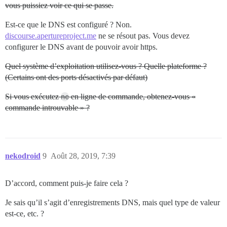
vous puissiez voir ce qui se passe.
Est-ce que le DNS est configuré ? Non.
discourse.apertureproject.me
ne se résout pas. Vous devez
configurer le DNS avant de pouvoir avoir https.
Quel système d’exploitation utilisez-vous ? Quelle plateforme ?
(Certains ont des ports désactivés par défaut)
Si vous exécutez
nc
en ligne de commande, obtenez-vous «
commande introuvable » ?
nekodroid
9
Août 28, 2019, 7:39
D’accord, comment puis-je faire cela ?
Je sais qu’il s’agit d’enregistrements DNS, mais quel type de valeur
est-ce, etc. ?