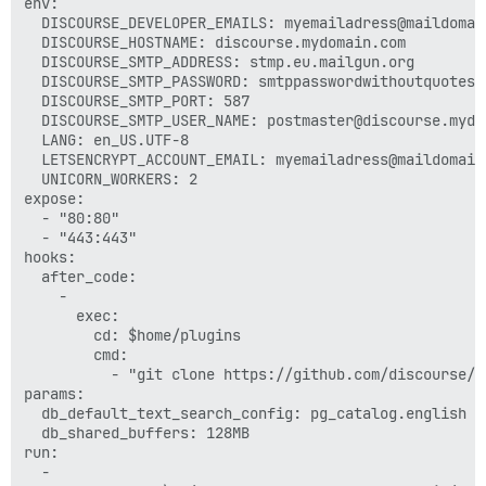
env:

  DISCOURSE_DEVELOPER_EMAILS: myemailadress@maildomain
  DISCOURSE_HOSTNAME: discourse.mydomain.com

  DISCOURSE_SMTP_ADDRESS: stmp.eu.mailgun.org

  DISCOURSE_SMTP_PASSWORD: smtppasswordwithoutquotes

  DISCOURSE_SMTP_PORT: 587

  DISCOURSE_SMTP_USER_NAME: postmaster@discourse.mydom
  LANG: en_US.UTF-8

  LETSENCRYPT_ACCOUNT_EMAIL: myemailadress@maildomain.
  UNICORN_WORKERS: 2

expose:

  - "80:80"

  - "443:443"

hooks:

  after_code:

    -

      exec:

        cd: $home/plugins

        cmd:

          - "git clone https://github.com/discourse/do
params:

  db_default_text_search_config: pg_catalog.english

  db_shared_buffers: 128MB

run:

  -
