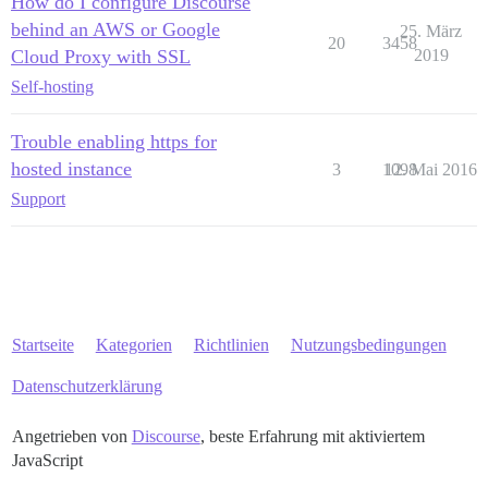
How do I configure Discourse
behind an AWS or Google
25. März
20
3458
Cloud Proxy with SSL
2019
Self-hosting
Trouble enabling https for
hosted instance
3
1098
12. Mai 2016
Support
Startseite
Kategorien
Richtlinien
Nutzungsbedingungen
Datenschutzerklärung
Angetrieben von
Discourse
, beste Erfahrung mit aktiviertem
JavaScript