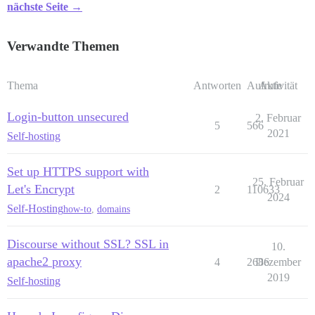
nächste Seite →
Verwandte Themen
Thema
Antworten
Aufrufe
Aktivität
Login-button unsecured
2. Februar
5
566
2021
Self-hosting
Set up HTTPS support with
25. Februar
Let's Encrypt
2
110633
2024
Self-Hosting
how-to
,
domains
Discourse without SSL? SSL in
10.
apache2 proxy
4
2686
Dezember
2019
Self-hosting