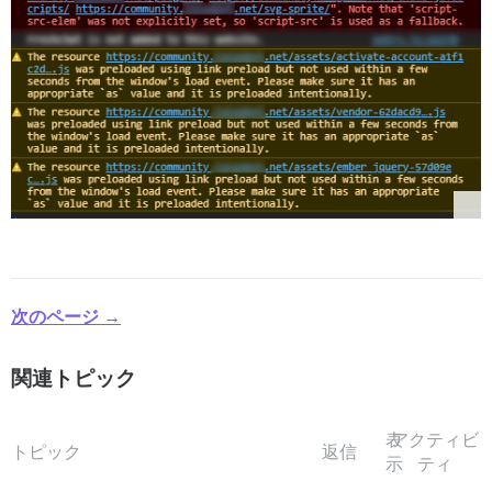
次のページ →
関連トピック
表
アクティビ
トピック
返信
示
ティ