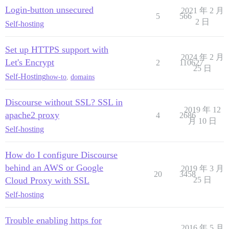
Login-button unsecured
2021 年 2 月
5
566
2 日
Self-hosting
Set up HTTPS support with
2024 年 2 月
Let's Encrypt
2
110627
25 日
Self-Hosting
how-to
,
domains
Discourse without SSL? SSL in
2019 年 12
apache2 proxy
4
2686
月 10 日
Self-hosting
How do I configure Discourse
behind an AWS or Google
2019 年 3 月
20
3458
Cloud Proxy with SSL
25 日
Self-hosting
Trouble enabling https for
2016 年 5 月