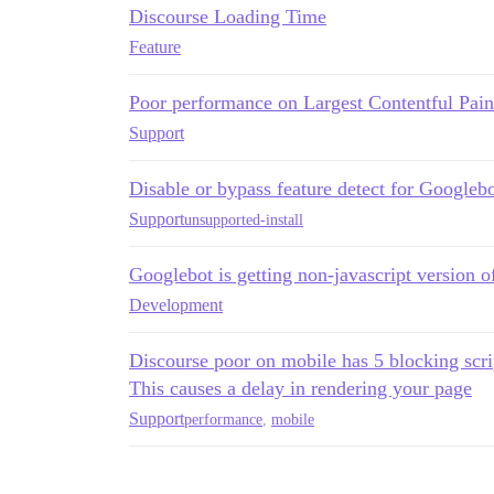
Discourse Loading Time
Feature
Poor performance on Largest Contentful Pain
Support
Disable or bypass feature detect for Googlebo
Support
unsupported-install
Googlebot is getting non-javascript version of
Development
Discourse poor on mobile has 5 blocking scri
This causes a delay in rendering your page
Support
performance
,
mobile