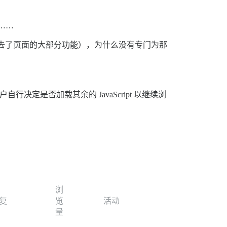
秒……
版本中失去了页面的大部分功能），为什么没有专门为那
自行决定是否加载其余的 JavaScript 以继续浏
浏
复
览
活动
量