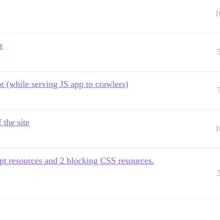
1
t
t (while serving JS app to crawlers)
 the site
1
pt resources and 2 blocking CSS resources.