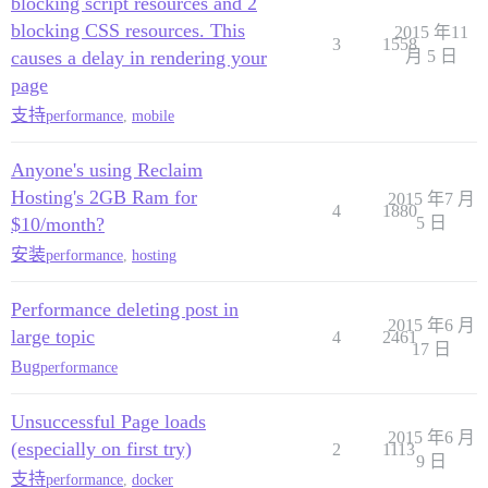
blocking script resources and 2
blocking CSS resources. This
2015 年11
3
1558
causes a delay in rendering your
月 5 日
page
支持
performance
,
mobile
Anyone's using Reclaim
Hosting's 2GB Ram for
2015 年7 月
4
1880
$10/month?
5 日
安装
performance
,
hosting
Performance deleting post in
2015 年6 月
large topic
4
2461
17 日
Bug
performance
Unsuccessful Page loads
2015 年6 月
(especially on first try)
2
1113
9 日
支持
performance
,
docker