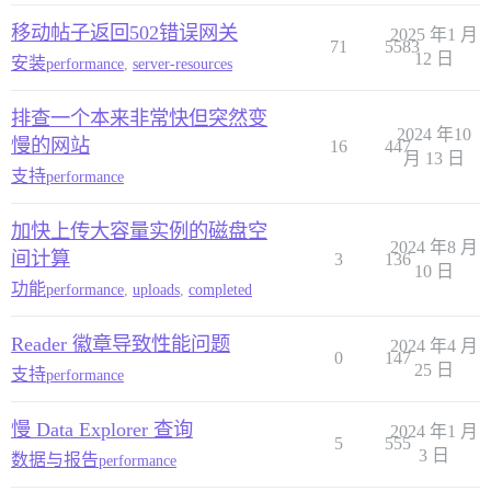
移动帖子返回502错误网关
2025 年1 月
71
5583
12 日
安装
performance
,
server-resources
排查一个本来非常快但突然变
2024 年10
慢的网站
16
447
月 13 日
支持
performance
加快上传大容量实例的磁盘空
2024 年8 月
间计算
3
136
10 日
功能
performance
,
uploads
,
completed
Reader 徽章导致性能问题
2024 年4 月
0
147
25 日
支持
performance
慢 Data Explorer 查询
2024 年1 月
5
555
3 日
数据与报告
performance