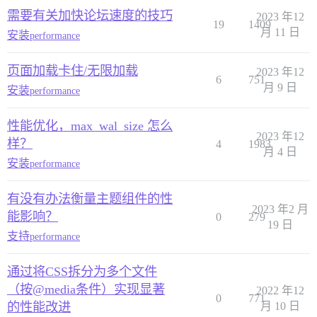
需要有关加快论坛速度的技巧
2023 年12
19
1409
月 11 日
安装
performance
页面加载卡住/无限加载
2023 年12
6
751
月 9 日
安装
performance
性能优化，max_wal_size 怎么
2023 年12
样？
4
1983
月 4 日
安装
performance
有没有办法衡量主题组件的性
2023 年2 月
能影响？
0
279
19 日
支持
performance
通过将CSS拆分为多个文件
（按@media条件）实现显著
2022 年12
0
771
的性能改进
月 10 日