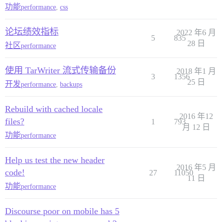
功能
performance
,
css
论坛绩效指标
2022 年6 月
5
835
28 日
社区
performance
使用 TarWriter 流式传输备份
2018 年1 月
3
1356
25 日
开发
performance
,
backups
Rebuild with cached locale
2016 年12
files?
1
793
月 12 日
功能
performance
Help us test the new header
2016 年5 月
code!
27
11050
11 日
功能
performance
Discourse poor on mobile has 5