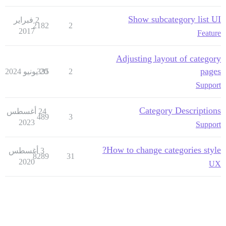
Show subcategory list UI
2 فبراير
2182
2
2017
Feature
Adjusting layout of category
pages
2
20 يونيو 2024
335
Support
Category Descriptions
24 أغسطس
489
3
2023
Support
How to change categories style?
3 أغسطس
8289
31
2020
UX