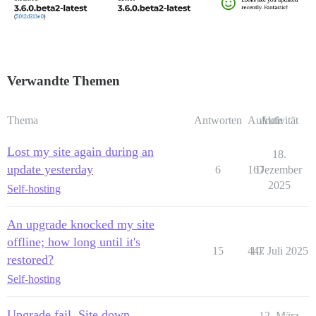
Verwandte Themen
Thema
Antworten
Aufrufe
Aktivität
Lost my site again during an
18.
update yesterday
6
167
Dezember
2025
Self-hosting
An upgrade knocked my site
offline; how long until it's
15
447
10. Juli 2025
restored?
Self-hosting
Upgrade fail, Site down
12. März