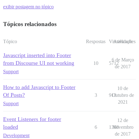
exibir postagem no tópico
Tópicos relacionados
Tópico
Respostas
Visualizações
Atividade
Javascript inserted into Footer
6 de Março
from Discourse UI not working
10
5712
de 2017
Support
How to add Javascript to Footer
10 de
Of Posts?
3
913
Outubro de
2021
Support
Event Listeners for footer
12 de
loaded
6
1388
Novembro
de 2017
Development