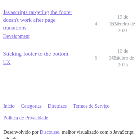
Javascripts targeting the footer
19 de
doesn't work after page
4
1337
Fevereiro de
transitions
2021
Development
10 de
Sticking footer to the bottom
5
3438
Outubro de
UX
2015
Início
Categorias
Diretrizes
Termos de Serviço
Política de Privacidade
Desenvolvido por
Discourse
, melhor visualizado com o JavaScript
ativado