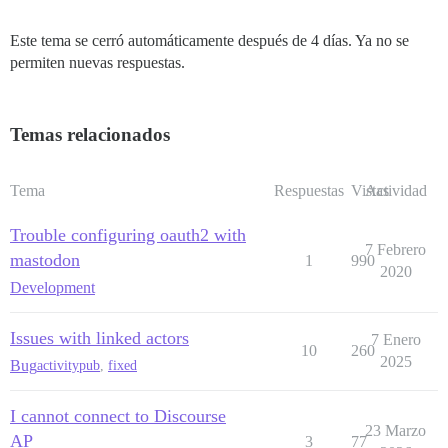
Este tema se cerró automáticamente después de 4 días. Ya no se
permiten nuevas respuestas.
Temas relacionados
Tema
Respuestas
Vistas
Actividad
Trouble configuring oauth2 with
7 Febrero
mastodon
1
990
2020
Development
Issues with linked actors
7 Enero
10
260
2025
Bug
activitypub
,
fixed
I cannot connect to Discourse
23 Marzo
AP
3
77