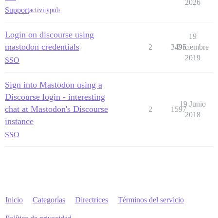
2026
Support
activitypub
Login on discourse using
19
mastodon credentials
2
3495
Diciembre
2019
SSO
Sign into Mastodon using a
Discourse login - interesting
19 Junio
chat at Mastodon's Discourse
2
1597
2018
instance
SSO
Inicio
Categorías
Directrices
Términos del servicio