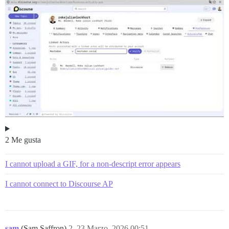
2 Me gusta
I cannot upload a GIF, for a non-descript error appears
I cannot connect to Discourse AP
sam
(Sam Saffron)
2
23 Marzo, 2026 00:51